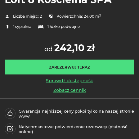
2
Liczba miejsc:
2
Powierzchnia:
24,00 m
1 sypialnia
1 łóżko podwójne
242,10 zł
od
ZAREZERWUJ TERAZ
Sprawdź dostępność
Zobacz cennik
Gwarancja najniższej ceny pokoi tylko na naszej stronie
www
Natychmiastowe potwierdzenie rezerwacji (płatność
online)