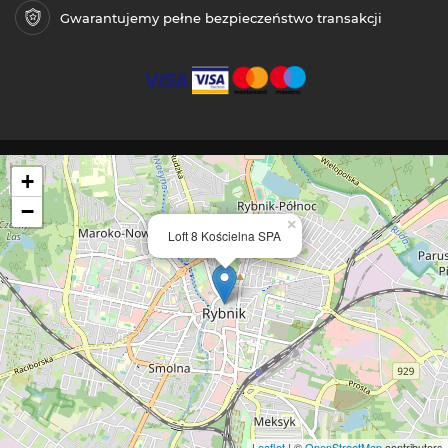
Gwarantujemy pełne bezpieczeństwo transakcji
+
−
×
Loft 8 Kościelna SPA
Leaflet
| ©
OpenStreetMap
contributors